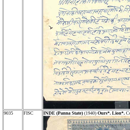
9035
FISC
INDE (Panna State)
(1940)
Ours*. Lion*.
Co