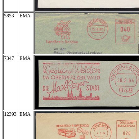
5853
EMA
7347
EMA
12393
EMA