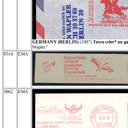
GERMANY (BERLIN)
(1987)
Town crier* on ga
Wapler."
6514
EMA
3862
EMA