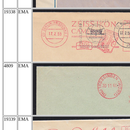
19338
EMA
4809
EMA
19339
EMA