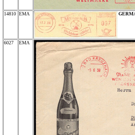
14810
EMA
GERM
6027
EMA