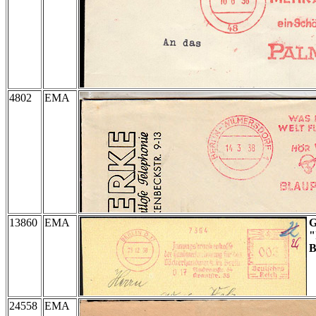
4802
EMA
13860
EMA
"
B
24558
EMA