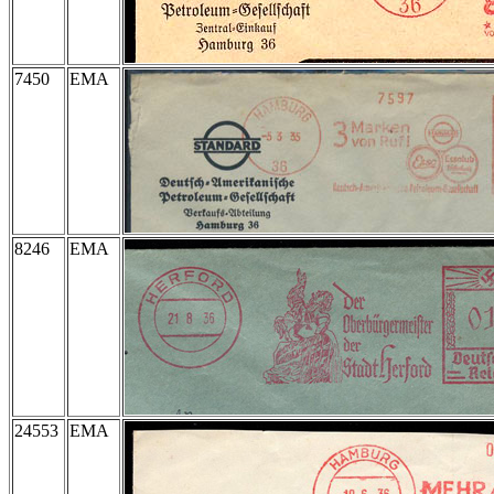
7450
EMA
8246
EMA
24553
EMA