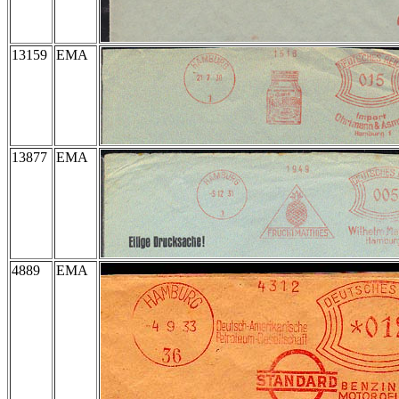
13159
EMA
13877
EMA
4889
EMA