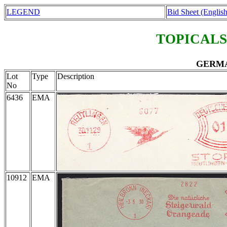
LEGEND
Bid Sheet (English
TOPICALS
GERMAN
Lot
Type
Description
No
6436
EMA
10912
EMA