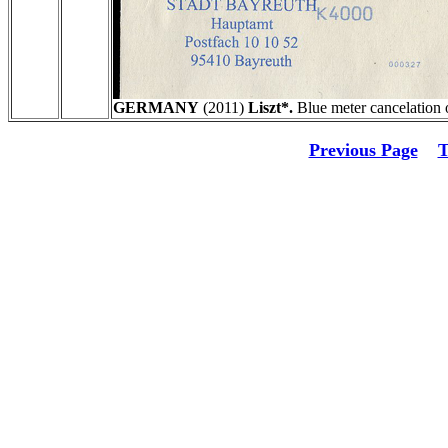
GERMANY
(2011)
Liszt*.
Blue meter cancelation
Previous Page
T