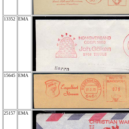
13352
EMA
15645
EMA
25157
EMA