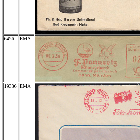
6456
EMA
19336
EMA