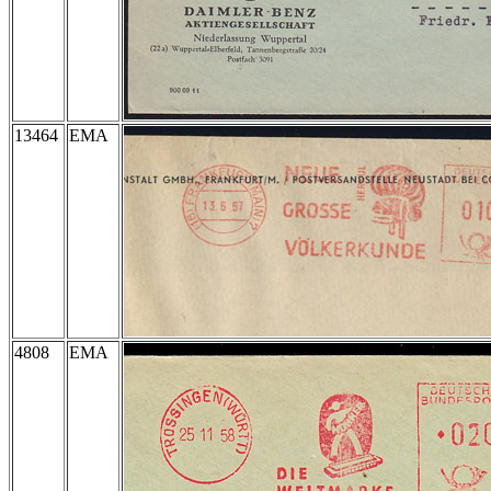
13464
EMA
4808
EMA