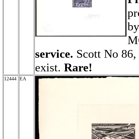
pr
by
M
service.
Scott No 86,
exist.
Rare!
12444
EA