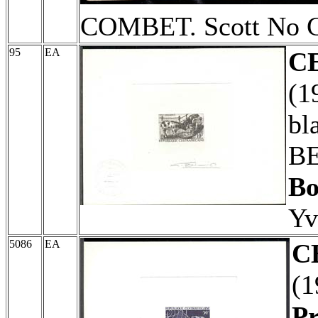
COMBET. Scott No C
95
EA
C
(1
bl
B
Bo
Yv
5086
EA
C
(
Pr