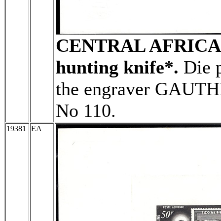
CENTRAL AFRICA
hunting knife*.
Die p
the engraver GAUTHI
No 110.
19381
EA