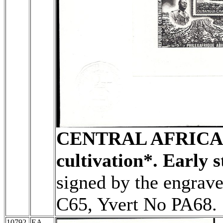
CENTRAL AFRICA
cultivation*. Early 
signed by the engra
C65, Yvert No PA68.
10792
EA