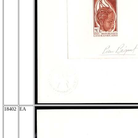
18402
EA