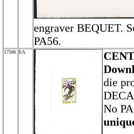
engraver BEQUET. Sc
PA56.
17506
EA
CENT
Downhi
die pr
DECAR
No PA
uniqu