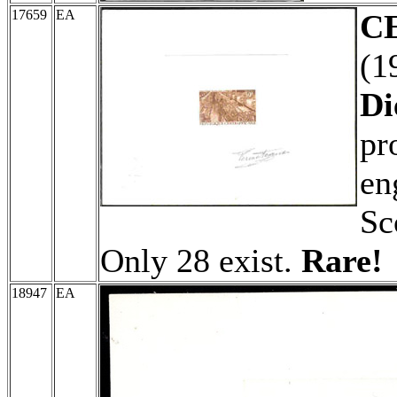
17659
EA
C
(1
Di
pr
en
Sc
Only 28 exist.
Rare!
18947
EA