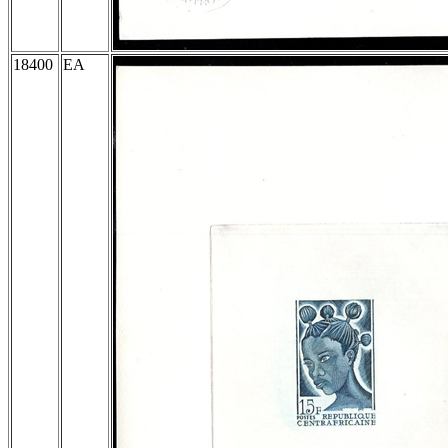
18400
EA