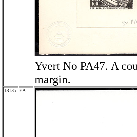
Yvert No PA47. A coup
margin.
18135
EA