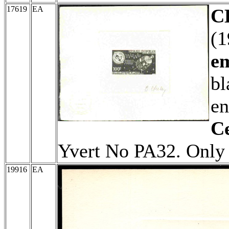
17619
EA
C
(
e
bl
e
Ce
Yvert No PA32. Only 
19916
EA