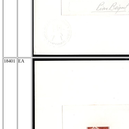
18401
EA