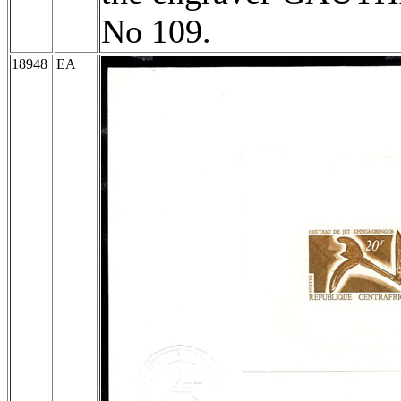
No 109.
18948
EA