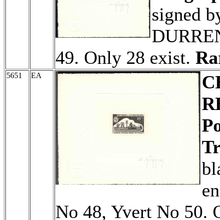
signed b
DURRENS
49. Only 28 exist.
Ra
5651
EA
C
R
Po
Tr
bl
en
No 48, Yvert No 50. 