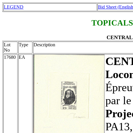
LEGEND
Bid Sheet (English
TOPICALS
CENTRAL A
Lot
Type
Description
No
17680
EA
CEN
Locom
Épreuv
par l
Proje
PA13,