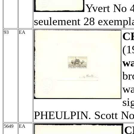
Yvert No 4
seulement 28 exempl
93
EA
C
(1
wa
br
wa
si
PHEULPIN. Scott No 
5649
EA
C