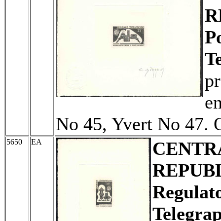
R
P
T
pr
e
No 45, Yvert No 47. 
5650
EA
CENTR
REPUB
Regulat
Telegra