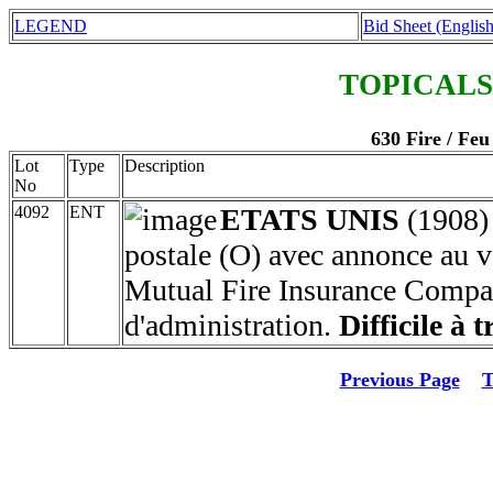
LEGEND
Bid Sheet (English
TOPICALS
630 Fire / Feu
Lot
Type
Description
No
4092
ENT
ETATS UNIS
(1908
postale (O) avec annonce au 
Mutual Fire Insurance Compa
d'administration.
Difficile à 
Previous Page
T