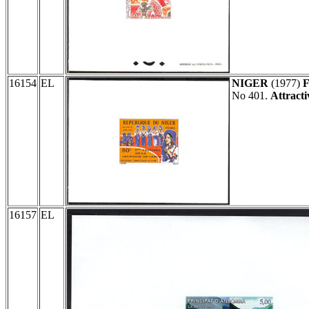
16154
EL
NIGER
(1977)
F
No 401.
Attracti
16157
EL