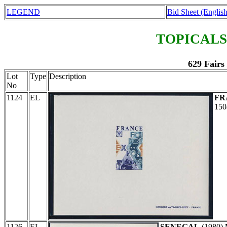
LEGEND
Bid Sheet (English
TOPICALS
629 Fairs
Lot
Type
Description
No
1124
EL
FR
150
1126
EL
SENEGAL
(1980)