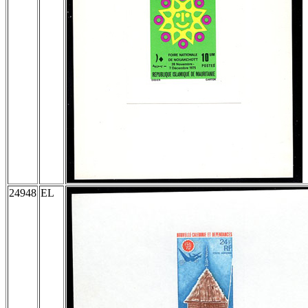
24948
EL