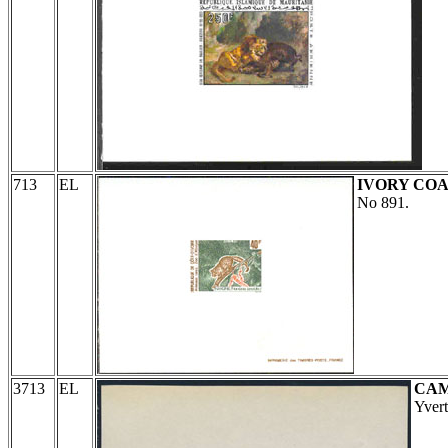
713
EL
IVORY CO
No 891.
3713
EL
CA
Yver