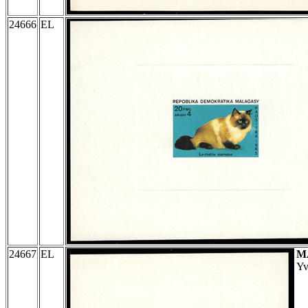
24666
EL
24667
EL
M
Yv