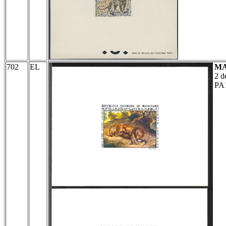
702
EL
MA
2 d
PA