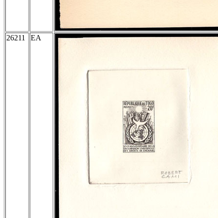
26211
EA