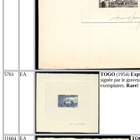
5761
EA
TOGO
(1954)
Expl
signée par le grav
exemplaires.
Rare!
11664
EA
TO