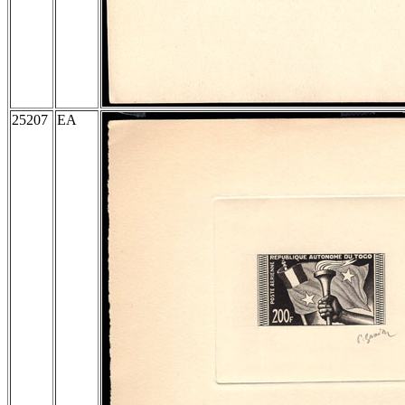
25207
EA