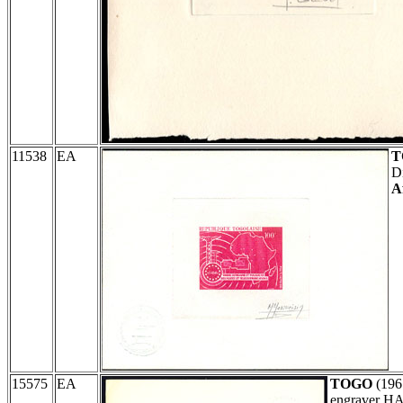
11538
EA
T
D
A
15575
EA
TOGO
(196
engraver 