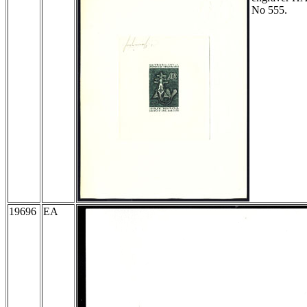
No 555.
19696
EA