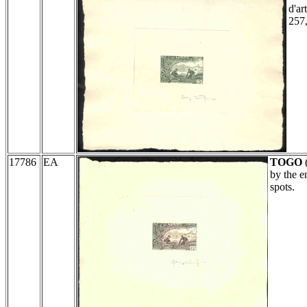
d'ar
257,
17786
EA
TOGO
by the 
spots.