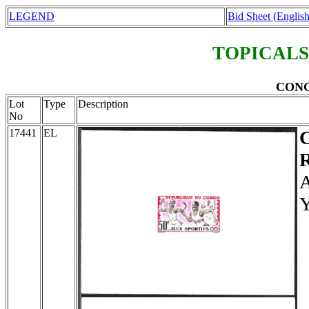
LEGEND
Bid Sheet (English
TOPICALS
CONGO
Lot
Type
Description
No
17441
EL
R
A
Y