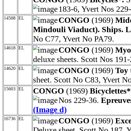
183-6, Yvert Nos 229
14508
EL
CONGO
(1969)
Midd
Mindouli Viaduct). Ships. L
No C77, Yvert No PA79.
14618
EL
CONGO
(1969)
Myom
deluxe sheets. Scott Nos 191-
14620
EL
CONGO
(1969)
Toy 
sheet. Scott No C83, Yvert 
15603
EL
CONGO
(1969)
Bicyclettes
Nos 229-36.
Epreuves
(Image d)
16736
EL
CONGO
(1969)
Exce
Deluxe sheet. Scott No 187, 