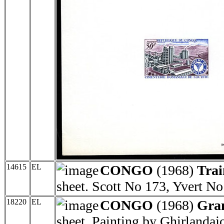
14615
EL
CONGO
(1968)
Trai
sheet. Scott No 173, Yvert No
18220
EL
CONGO
(1968)
Gran
sheet. Painting by Ghirlanda