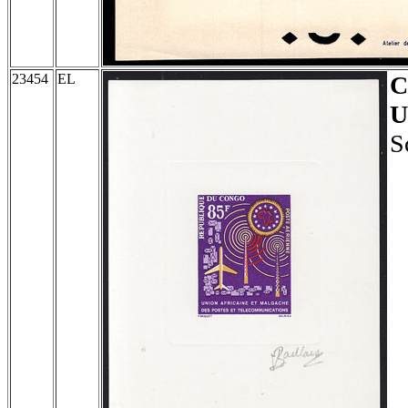
23454
EL
U
S