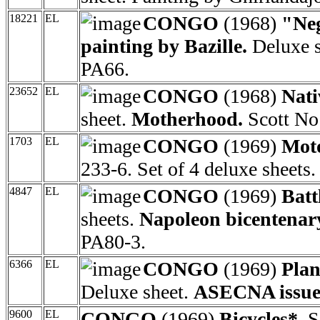
18221
EL
CONGO
(1968)
"Ne
painting by Bazille.
Deluxe s
PA66.
23652
EL
CONGO
(1968)
Nati
sheet.
Motherhood.
Scott No
1703
EL
CONGO
(1969)
Mot
233-6. Set of 4 deluxe sheets.
4847
EL
CONGO
(1969)
Batt
sheets.
Napoleon bicentenar
PA80-3.
6366
EL
CONGO
(1969)
Plan
Deluxe sheet.
ASECNA issue
9600
EL
CONGO
(1969)
Bicycles*.
Se