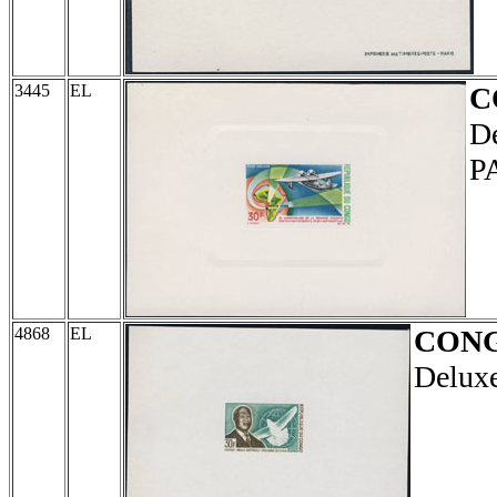
3445
EL
C
De
P
4868
EL
CON
Deluxe