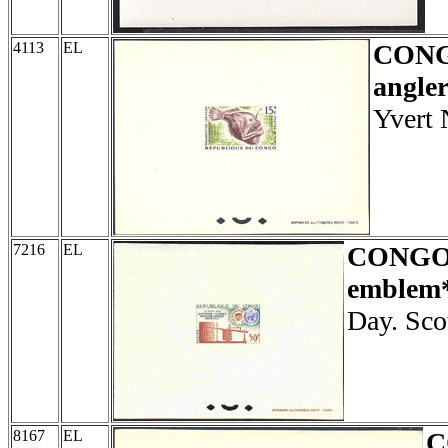
4113
EL
CON
angler
Yvert 
7216
EL
CONG
emblem*
Day. Sco
8167
EL
C