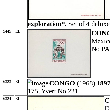
exploration*.
Set of 4 deluxe
5445
EL
CON
Mexico
No PA
6323
EL
CONGO
(1968)
1897
175, Yvert No 221.
6324
EL
C
D