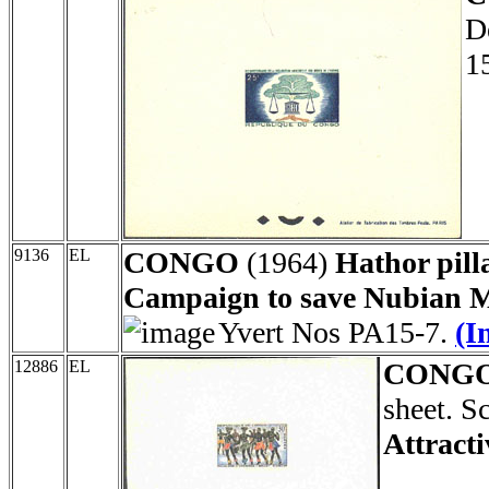
D
1
9136
EL
CONGO
(1964)
Hathor pill
Campaign to save Nubian 
Yvert Nos PA15-7.
(I
12886
EL
CONG
sheet. S
Attracti