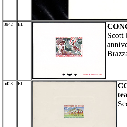
3942
EL
CON
Scott
annive
Brazza
5453
EL
C
te
Sc