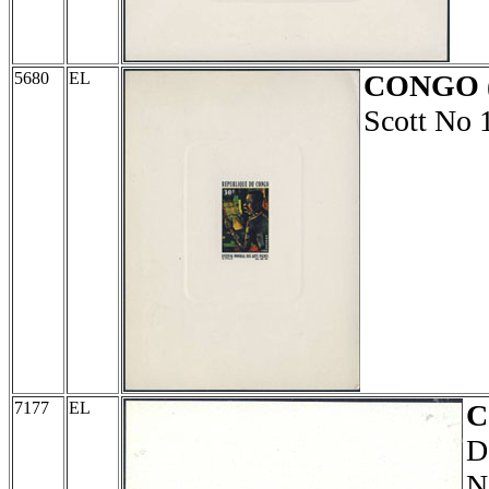
5680
EL
CONGO
Scott No 
7177
EL
D
N