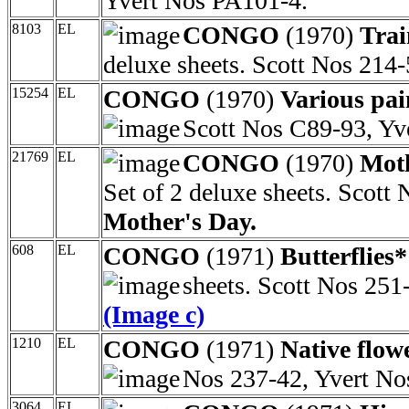
Yvert Nos PA101-4.
8103
EL
CONGO
(1970)
Trai
deluxe sheets. Scott Nos 214-
15254
EL
CONGO
(1970)
Various pai
Scott Nos C89-93, Yv
21769
EL
CONGO
(1970)
Moth
Set of 2 deluxe sheets. Scott
Mother's Day.
608
EL
CONGO
(1971)
Butterflies
sheets. Scott Nos 251
(Image c)
1210
EL
CONGO
(1971)
Native flow
Nos 237-42, Yvert No
3064
EL