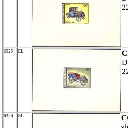
2
6325
EL
C
D
2
6326
EL
C
sh