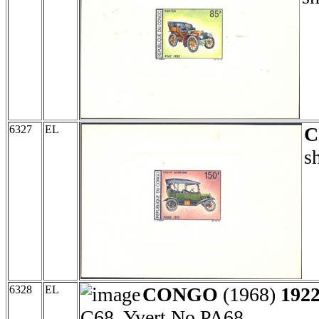
6327
EL
s
6328
EL
CONGO
(1968)
1922
C68, Yvert No PA68.