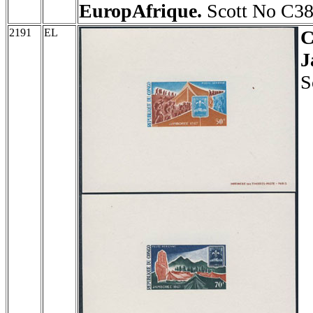
EuropAfrique.
Scott No C38
2191
EL
J
S