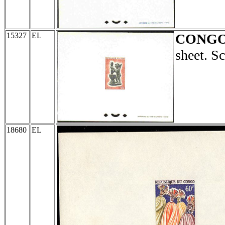
15327
EL
CONG
sheet. S
18680
EL