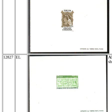
12827
EL
A
sh