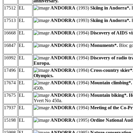
anniversary.
17512
EL
ANDORRA
(1993)
Skiing in Andorra*.
B
17513
EL
ANDORRA
(1993)
Skiing in Andorra*.
B
16668
EL
ANDORRA
(1994)
Discovery of AIDS vi
16847
EL
ANDORRA
(1994)
Monuments*.
Bloc go
16992
EL
ANDORRA
(1994)
Discovery of radio tr
Europa.
17496
EL
ANDORRA
(1994)
Cross-country skier*
Olympics.
17674
EL
ANDORRA
(1994)
Mountain climbing*. 
450b.
17675
EL
ANDORRA
(1994)
Mountain biking*. H
Yvert No 450a.
17937
EL
ANDORRA
(1994)
Meeting of the Co-Pr
15198
EL
ANDORRA
(1995)
Ordine National Aud
15998
EL
ANDORRA
(1995)
Nature conservation.