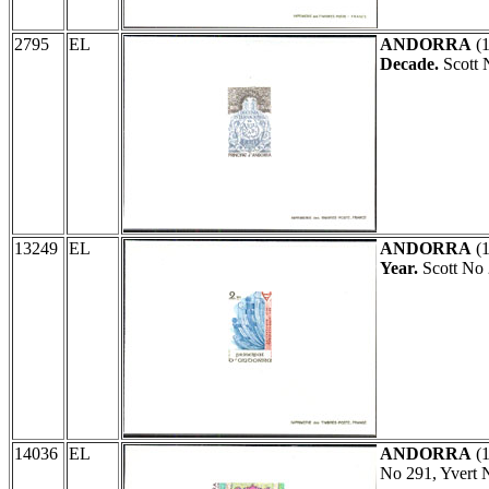
2795
EL
ANDORRA
(
Decade.
Scott 
13249
EL
ANDORRA
(
Year.
Scott No 
14036
EL
ANDORRA
(
No 291, Yvert 