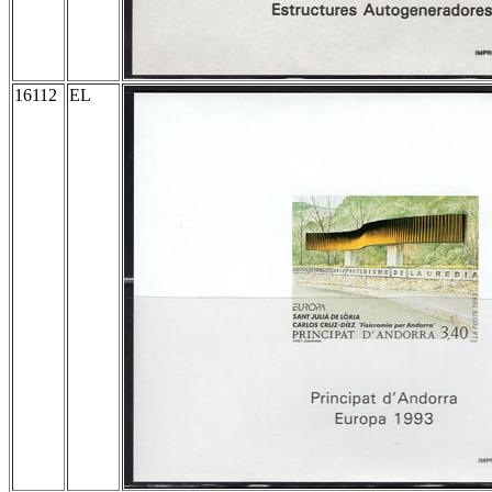
16112
EL