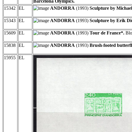
Barcelona Olympics.
15342
EL
ANDORRA
(1993)
Sculpture by Michae
15343
EL
ANDORRA
(1993)
Sculpture by Erik D
15609
EL
ANDORRA
(1993)
Tour de France*.
Blo
15838
EL
ANDORRA
(1993)
Brush-footed butterf
15955
EL