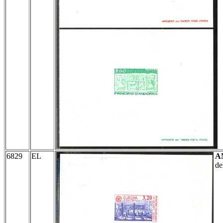
6829
EL
A
de