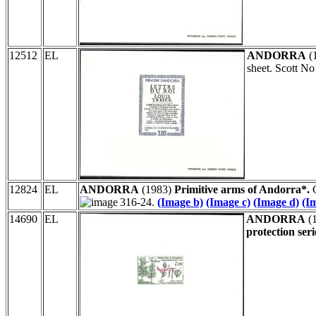
12512
EL
ANDORRA
(
sheet. Scott No
12824
EL
ANDORRA
(1983)
Primitive arms of Andorra*.
C
316-24.
(Image b)
(Image c)
(Image d)
(I
14690
EL
ANDORRA
(
protection seri