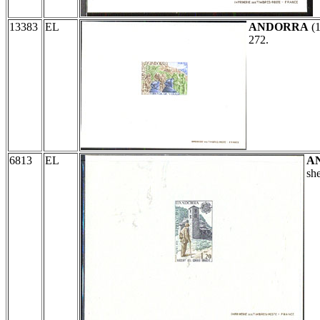
13383
EL
ANDORRA
(
272.
6813
EL
A
sh