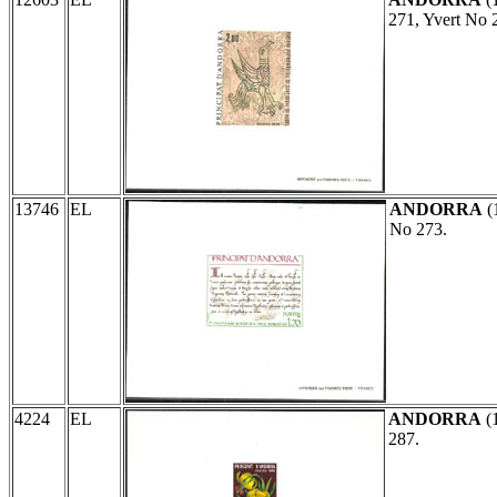
271, Yvert No 
13746
EL
ANDORRA
(
No 273.
4224
EL
ANDORRA
(
287.