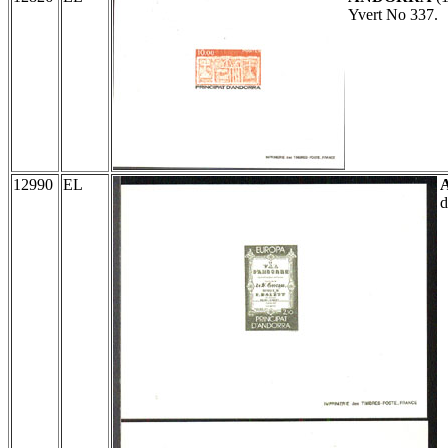
Yvert No 337.
12990
EL
d