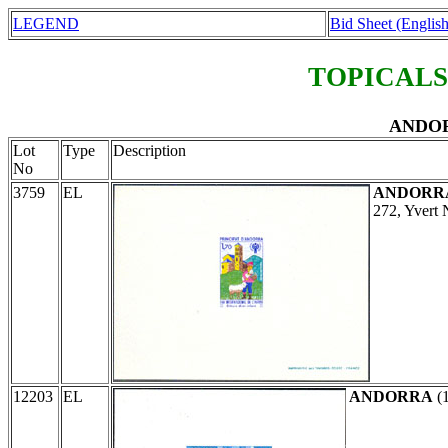
LEGEND
Bid Sheet (English
TOPICALS
ANDORR
Lot
Type
Description
No
3759
EL
ANDORR
272, Yvert 
12203
EL
ANDORRA
(