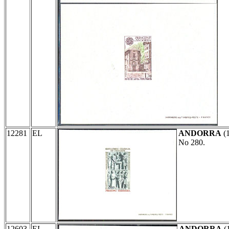
12281
EL
ANDORRA
(
No 280.
12603
EL
ANDORRA
(